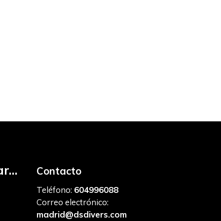
r...
Contacto
Teléfono:
604996088
Correo electrónico:
madrid@dsdivers.com