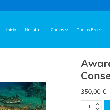
Inicio
Nosotros
Cursos
Cursos Pro
Awar
Blog
Contacto
Conse
350,00 €