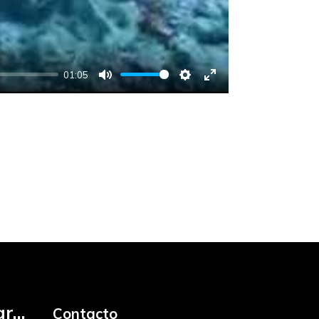
01:05
Mute
Settings
Enter
fullscreen
r...
Contacto