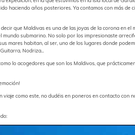
a expedición, en la que estuvimos en la isla local de Gur
 ido haciendo años posteriores. Ya contamos con más de ci
decir que Maldivas es una de las joyas de la corona en el
l mundo submarino. No solo por los impresionaste arrecife
n sus mares habitan, al ser, uno de los lugares donde pode
Guitarra, Nodriza...
 como lo acogedores que son los Maldivos, que prácticame
 emoción!
un viaje como este, no dudéis en poneros en contacto con n
do: