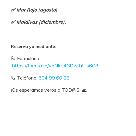
✅ Mar Rojo (agosto).
✅ Maldivas (diciembre).
Reserva ya mediante:
📝 Formulario:
https://forms.gle/voNkE4GDwTiUjs6G8
📞 Teléfono:
604 99 60 88
¡Os esperamos veros a TOD@S! 🌊